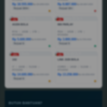
Rp 18.555.000
Rp 8.887.000
Rp 28.888.000
Rp 36.887.000
Terjual 200+
Terjual 20+
-1%
-3%
AGEN BOLA
MIX PARLAY
R7AI
|
16GB
|
1TB
|
R5AI
|
16GB
|
1TB
|
RTX5060
RTX5060
Rp 5.600.000
Rp 3.800.000
Rp 6.600.000
Rp 6.799.000
Terjual 6
Terjual 5
-25%
-5%
1X2
LINK JUDI BOLA
I7
|
16GB
|
512GB
|
CORE5
|
16GB
|
512GB
|
RTX5050
RTX4050
Rp 14.600.080
Rp 13.258.000
Rp 44.999.000
Rp 18.258.000
Terjual 6
BUTUH BANTUAN?