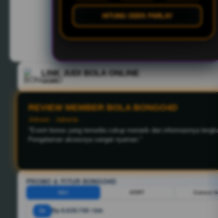
HITUNG ODDS PARLAY
LINK JUDI BOLA ONLINE
Verified
REVIEW MEMBER BOLA BONGO4D
Dedy - Bandung
"Saya suka karena bisa mengakses platform melalui smartphone k
Navigasinya sederhana dan mudah dipahami."
PROMO & FITUR BONGO4D
HDC
HT/FT
Correct S
3x
Rp 6.929.700 / bln