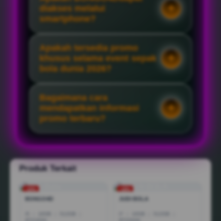
diakses melalui
smartphone?
Apakah tersedia promo
khusus selama event sepak
bola dunia 2026?
Bagaimana cara
mendapatkan informasi
promo terbaru?
Produk Terkait
-10%
-18%
BONGO4D
JUDI BOLA
I5
|
16GB
|
512GB
|
I7
|
16GB
|
512GB
|
RTX3050
RTX5050