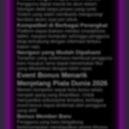
Pengguna dapat masuk ke akun dalam
hitungan detik tanpa proses yang rumit.
Sistem yang stabil membantu mengurangi
kendala akses saat jam sibuk.
Kompatibel di Berbagai Perangkat
Platform dapat diakses melalui smartphone,
tablet, maupun komputer sehingga pengguna
tetap terhubung dengan informasi terbaru
kapan saja.
Navigasi yang Mudah Dipahami
Tampilan yang sederhana membuat pengguna
baru maupun lama dapat menemukan fitur
yang dibutuhkan dengan lebih cepat.
Event Bonus Menarik
Menjelang Piala Dunia 2026
Momen kompetisi sepak bola dunia selalu
menjadi ajang yang dinantikan. Untuk
menyambut antusiasme tersebut, berbagai
event bonus dapat dinikmati oleh pengguna
yang aktif.
Bonus Member Baru
Pengguna yang baru bergabung
berkesempatan mendapatkan promo khusus