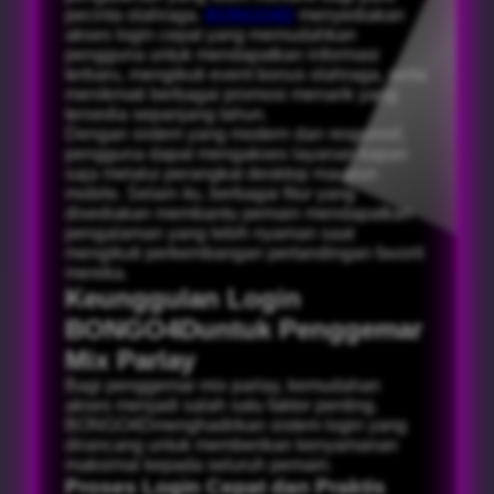
pecinta olahraga.
BONGO4D
menyediakan
akses login cepat yang memudahkan
pengguna untuk mendapatkan informasi
terbaru, mengikuti event bonus olahraga, serta
menikmati berbagai promosi menarik yang
tersedia sepanjang tahun.
Dengan sistem yang modern dan responsif,
pengguna dapat mengakses layanan kapan
saja melalui perangkat desktop maupun
mobile. Selain itu, berbagai fitur yang
disediakan membantu pemain mendapatkan
pengalaman yang lebih nyaman saat
mengikuti perkembangan pertandingan favorit
mereka.
Keunggulan Login
BONGO4Duntuk Penggemar
Mix Parlay
Bagi penggemar mix parlay, kemudahan
akses menjadi salah satu faktor penting.
BONGO4Dmenghadirkan sistem login yang
dirancang untuk memberikan kenyamanan
maksimal kepada seluruh pemain.
Proses Login Cepat dan Praktis